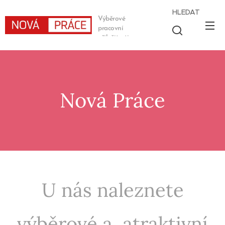
HLEDAT
Výběrové
pracovní
příležitosti
Nová Práce
U nás naleznete
výběrové a atraktivní