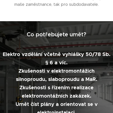
maše zaměstnance, tak pro subdodavatele.
Co potřebujete umět?
Elektro vzdělání včetně vyhlášky 50/78 Sb.
§ 6 a víc.
Zkušenosti v elektromontážich
silnoproudu, slaboproudu a MaR.
Zkušenosti s řízením realizace
elektromontážních zakázek.
Umět číst plány a orientovat se v
elektroinstalaci.