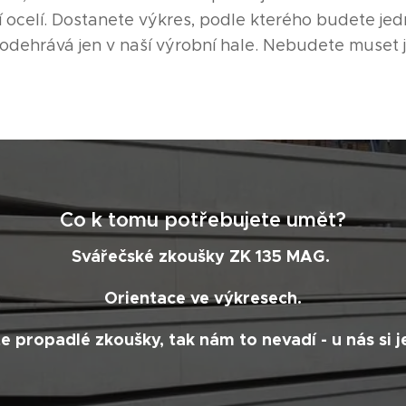
í ocelí. Dostanete výkres, podle kterého budete jed
 odehrává jen v naší výrobní hale. Nebudete muset 
Co k tomu potřebujete umět?
Svářečské zkoušky ZK 135 MAG.
Orientace ve výkresech.
 propadlé zkoušky, tak nám to nevadí - u nás si j