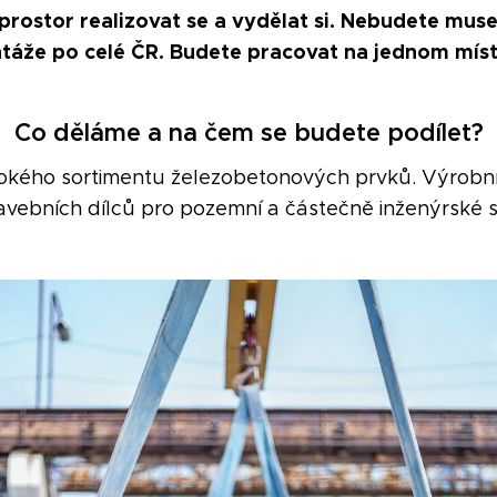
prostor realizovat se a vydělat si. Nebudete muset
áže po celé ČR. Budete pracovat na jednom míst
Co děláme a na čem se budete podílet?
okého sortimentu železobetonových prvků. Výrobn
avebních dílců pro pozemní a částečně inženýrské st