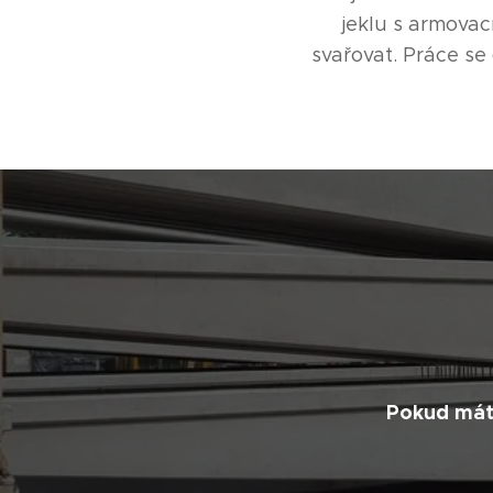
jeklu s armovac
svařovat. Práce se
Pokud máte