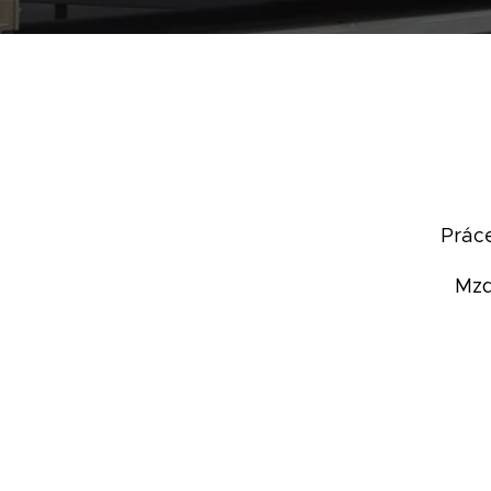
Práce
Mzd