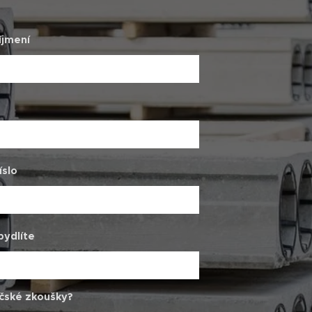
íjmení
íslo
bydlíte
čské zkoušky?