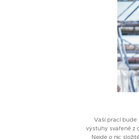
Vaší prací bude
výstuhy svařené z o
Nejde o nic složi