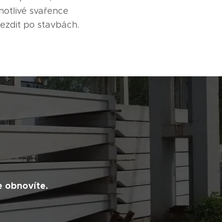
notlivé svařence
jezdit po stavbách.
e obnovíte.