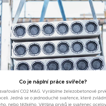
Co je náplní práce svířeče?
 svařování CO2 MAG. Vyrábíme železobetonové prvky
celi. Jedná se o jednoduché svařence, které zvládn
tého, nebo těžkého. Většina prvků je svařenec ocel