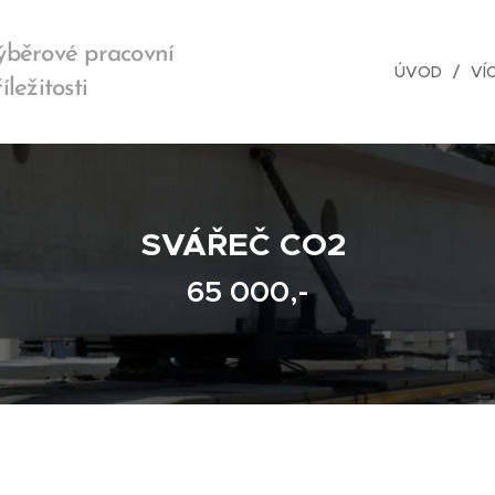
ýběrové pracovní
ÚVOD
VÍ
íležitosti
SVÁŘEČ CO2
65 000,-