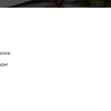
atele.
íze!