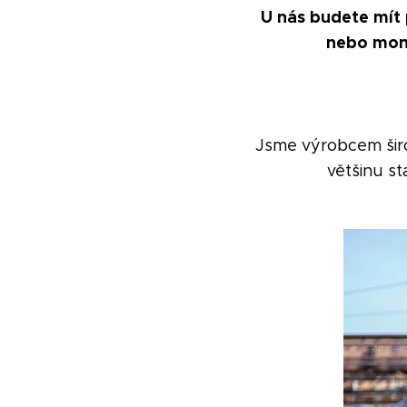
U nás budete mít 
nebo mont
Jsme výrobcem šir
většinu st