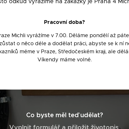
sto odkud vyrážíme na zakázky je Praha 4 Mich
Pracovní doba?
raze Michli vyrážíme v 7.00. Děláme pondělí až páte
zůstat o něco déle a dodělat práci, abyste se k ní 
ákazníků méme v Praze, Středočeském kraji, ale děl
Víkendy máme volné.
Co byste měl teď udělat?
Vyplnit formulář a přiložit životopis.