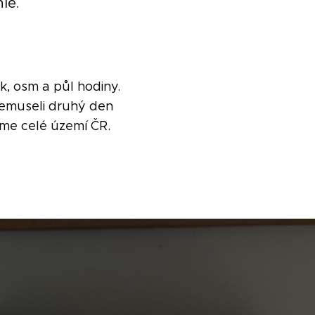
le.
k, osm a půl hodiny.
nemuseli druhý den
áme celé území ČR.