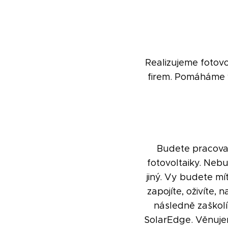
Realizujeme fotovo
firem. Pomáháme v
Budete pracovat
fotovoltaiky. Neb
jiný. Vy budete mí
zapojíte, oživíte, 
následně zaškolí
SolarEdge. Věnuje