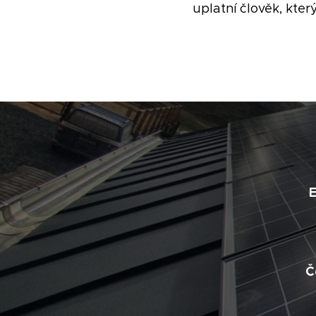
uplatní člověk, kte
E
Č