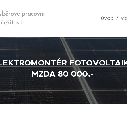
ýběrové pracovní
ÚVOD
VÍ
íležitosti
LEKTROMONTÉR FOTOVOLTAI
MZDA 80 000,-