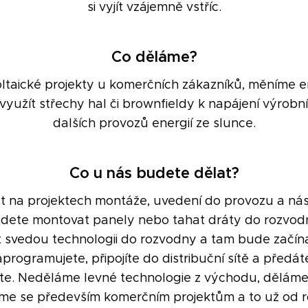
si vyjít vzájemně vstříc.
Co děláme?
ltaické projekty u komerčních zákazníků, měníme e
yužít střechy hal či brownfieldy k napájení výrobní
dalších provozů energií ze slunce.
Co u nás budete dělat?
 na projektech montáže, uvedení do provozu a nás
udete montovat panely nebo tahat dráty do rozvodny
t
svedou technologii do rozvodny a tam bude začín
naprogramujete, připojíte do distribuční sítě a předát
te. Neděláme levné technologie z východu, děláme 
me se především komerčním projektům a to už od r