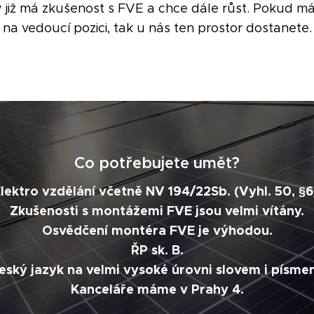
rý již má zkušenost s FVE a chce dále růst. Pokud m
na vedoucí pozici, tak u nás ten prostor dostanete.
Co potřebujete umět?
lektro vzdělání včetně NV 194/22Sb. (Vyhl. 50, §6
Zkušenosti s montážemi FVE jsou velmi vítány.
Osvědčení montéra FVE je výhodou.
ŘP sk. B.
eský jazyk na velmi vysoké úrovni slovem i písme
Kanceláře máme v Prahy 4.