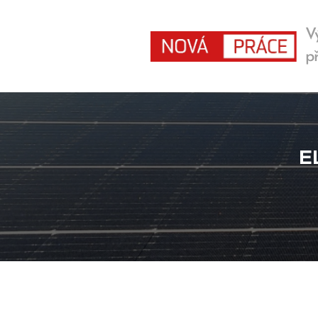
V
př
E