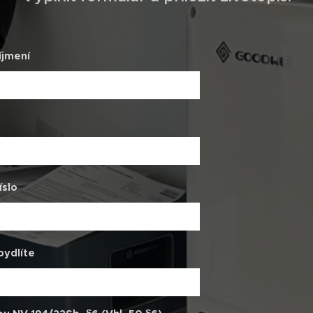
íjmení
íslo
bydlíte