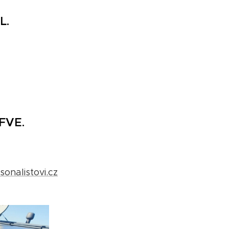
L.
 FVE.
onalistovi.cz