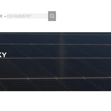
CE
KY