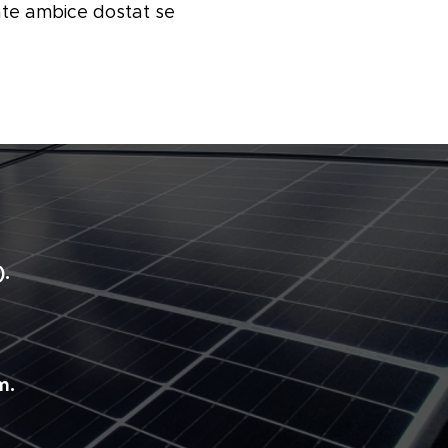
áte ambice dostat se
).
m.