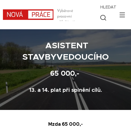
HLEDAT
Výběrové
pracovní
příležitosti
ASISTENT
STAVBYVEDOUCÍHO
65 000,-
13. a 14. plat při splnění cílů.
Mzda 65 000,-