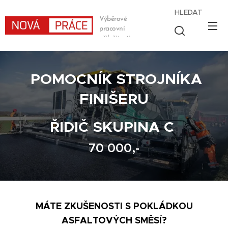
HLEDAT
Výběrové
pracovní
příležitosti
POMOCNÍK STROJNÍKA
FINIŠERU
ŘIDIČ SKUPINA C
70 000,-
MÁTE ZKUŠENOSTI S POKLÁDKOU
ASFALTOVÝCH SMĚSÍ?