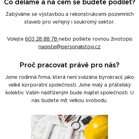
Co děláme a na čem se budete podílet?
Zabýváme se výstavbou a rekonstrukcemi pozemních
staveb pro veřejný i soukromý sektor.
Volejte
603 28 88 78
nebo pošlete rovnou životopis
napiste@personalistovi.cz
Proč pracovat právě pro nás?
Jsme rodinná firma, která není svázána byrokracií, jako
velké korporátní společnosti. Jsme malý a přátelský
kolektiv. Vašim nadřízeným bude majitel společnosti. U
nás budete mít velkou svobodu.