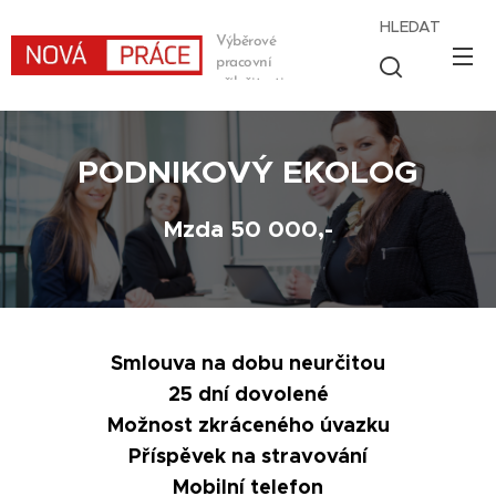
HLEDAT
Výběrové
pracovní
příležitosti
PODNIKOVÝ EKOLOG
Mzda 50 000,-
Smlouva na dobu neurčitou
25 dní dovolené
Možnost zkráceného úvazku
Příspěvek na stravování
Mobilní telefon