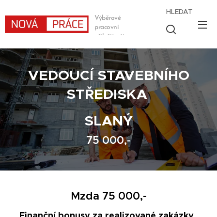
HLEDAT
Výběrové
pracovní
příležitosti
VEDOUCÍ STAVEBNÍHO
STŘEDISKA
SLANÝ
75 000,-
Mzda 75 000,-
Finanční bonusy za realizované zakázky.