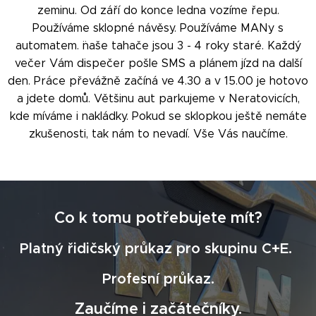
zeminu. Od září do konce ledna vozíme řepu.
Používáme sklopné návěsy. Používáme MANy s
automatem. ¨naše tahače jsou 3 - 4 roky staré. Každý
večer Vám dispečer pošle SMS a plánem jízd na další
den. Práce převážně začíná ve 4.30 a v 15.00 je hotovo
a jdete domů. Většinu aut parkujeme v Neratovicích,
kde míváme i nakládky. Pokud se sklopkou ještě nemáte
zkušenosti, tak nám to nevadí. Vše Vás naučíme.
Co k tomu potřebujete mít?
Platný řidičský průkaz pro skupinu C+E.
Profesní průkaz.
Zaučíme i začátečníky.