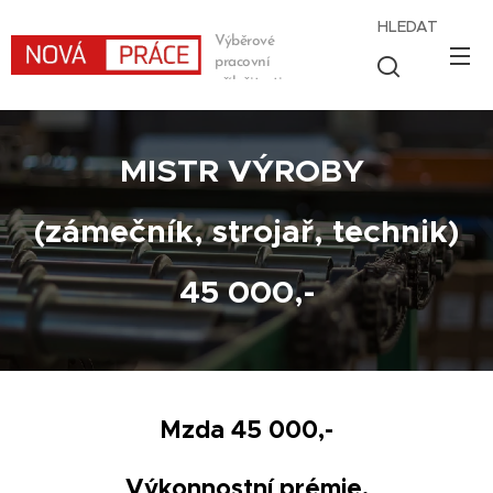
HLEDAT
Výběrové
pracovní
příležitosti
MISTR VÝROBY
(zámečník, strojař, technik)
45 000,-
Mzda 45 000,-
Výkonnostní prémie.