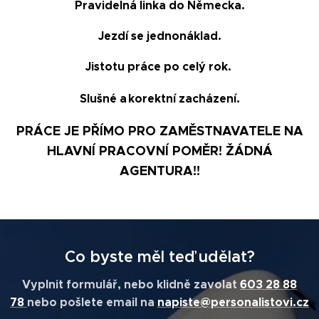
Pravidelná linka do Německa.
Jezdí se jednonáklad.
Jistotu práce po celý rok.
.
Slušné a korektní zacházení
PRÁCE JE PŘÍMO PRO ZAMĚSTNAVATELE NA
HLAVNÍ PRACOVNÍ POMĚR! ŽÁDNÁ
AGENTURA!!
Co byste měl teď udělat?
Vyplnit formulář, nebo klidně zavolat
603 28 88
78
nebo pošlete email na
napiste@personalistovi.cz