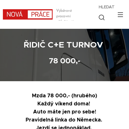
HLEDAT
Výběrové
pracovní
příležitosti
ŘIDIČ C+E TURNOV
78 000,-
Mzda 78 000,- (hrubého)
Každý víkend doma!
Auto máte jen pro sebe!
Pravidelná linka do Německa.
Jezdí se jednonáklad.