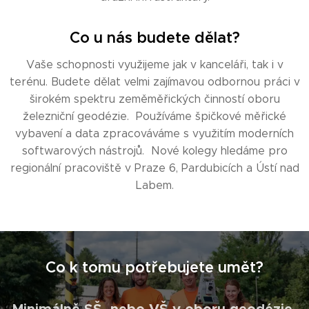
Co u nás budete dělat?
Vaše schopnosti využijeme jak v kanceláři, tak i v
terénu. Budete dělat velmi zajímavou odbornou práci v
širokém spektru zeměměřických činností oboru
železniční geodézie. Používáme špičkové měřické
vybavení a data zpracováváme s využitím moderních
softwarových nástrojů. Nové kolegy hledáme pro
regionální pracoviště v Praze 6, Pardubicích a Ústí nad
Labem.
Co k tomu potřebujete umět?
Minimálně SŠ, nebo VŠ v oboru geodézie.