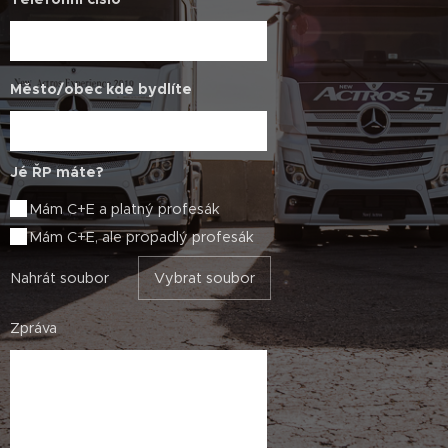
Město/obec kde bydlíte
Jé ŘP máte?
Mám C+E a platný profesák
Mám C+E, ale propadlý profesák
Nahrát soubor
Vybrat soubor
Zpráva