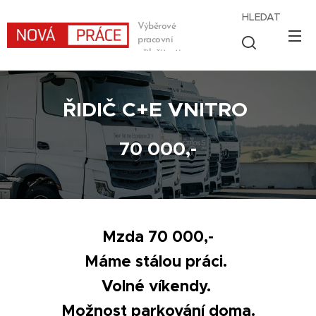
HLEDAT
Výběrové
pracovní
příležitosti
ŘIDIČ C+E VNITRO
70 000,-
Mzda 70 000,-
Máme stálou práci.
Volné víkendy.
Možnost parkování doma.