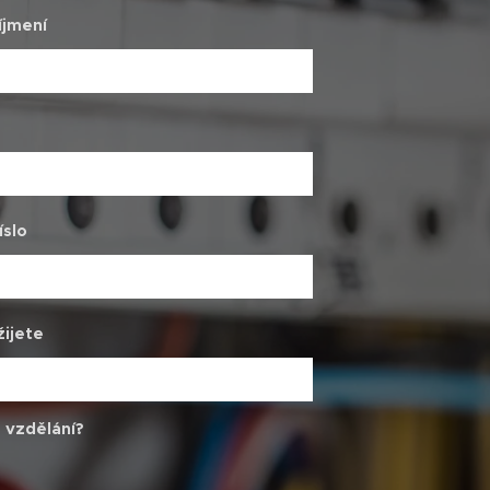
íjmení
íslo
žijete
 vzdělání?