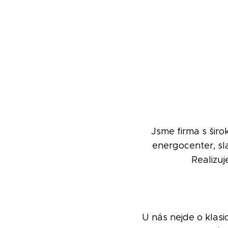
Jsme firma s širo
energocenter, sl
Realizuj
U nás nejde o klas