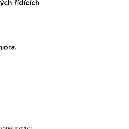
ých řídících
niora.
onalistovi.cz