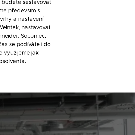
é budete sestavovat
eme především s
vrhy a nastavení
Weintek, nastavovat
chneider, Socomec,
čas se podíváte i do
e využijeme jak
absolventa.