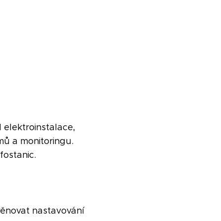
 elektroinstalace,
mů a monitoringu.
fostanic.
věnovat nastavování