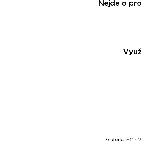
Nejde o pro
Využi
Volejte
603 2