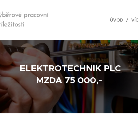
ýběrové pracovní
ÚVOD
VÍ
íležitosti
ELEKTROTECHNIK PLC
MZDA 75 000,-