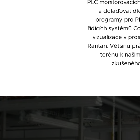
PLC monitorovacích
a dolaďovat dl
programy pro PL
řídících systémů C
vizualizace v pro
Raritan. Většinu pr
terénu k našim
zkušeného 