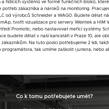
 a řídících systémů ve formě funkčních bloků, kter
e potřeb zákazníka a nároků na monitoring. Pracuj
C od výrobců Schneider a WAGO. Budete dělat ná
omAp, tvořit vizualizace pro servery Weintek a HIM 
středí Promotic, nebo nastavovat meřící systémy S
áce budete dělat v naší kanceláři v Praze 10, ale ob
 zákazníkům. Na tuto pozici potřebujeme 2 lidi, takž
programátora, tak umíme zaškolit i juniora, nebo 
Co k tomu potřebujete umět?