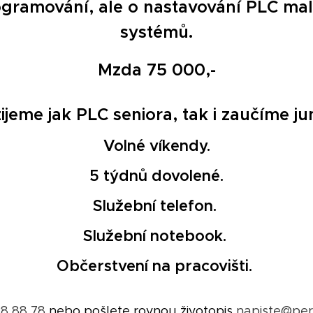
gramování, ale o nastavování PLC mal
systémů.
Mzda 75 000,-
jeme jak PLC seniora, tak i zaučíme ju
Volné víkendy.
5 týdnů dovolené.
Služební telefon.
Služební notebook.
Občerstvení na pracovišti.
8 88 78
nebo pošlete rovnou životopis
napiste@pers