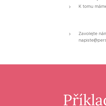
K tomu máme
Zavolejte n
napiste@perso
Příkla