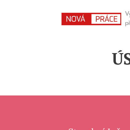
V
př
Ú