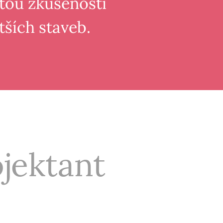
etou zkušeností
tších staveb.
ojektant