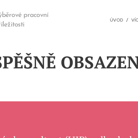
ýběrové pracovní
ÚVOD
VÍ
íležitosti
SPĚŠNĚ OBSAZEN