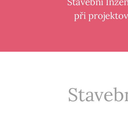
Stavební Inžen
při projekto
Stavebn