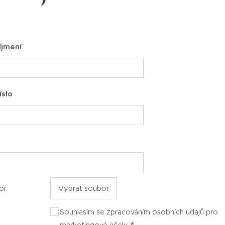
íjmení
íslo
or
Vybrat soubor
Souhlasím se zpracováním osobních údajů pro
marketingové účely