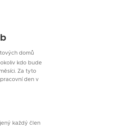
eb
bytových domů
okoliv kdo bude
ěsíci. Za tyto
 pracovní den v
ojený každý člen