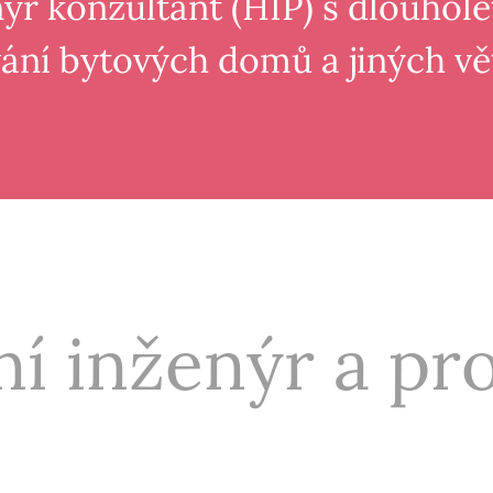
ýr konzultant (HIP) s dlouhol
vání bytových domů a jiných vě
í inženýr a pr